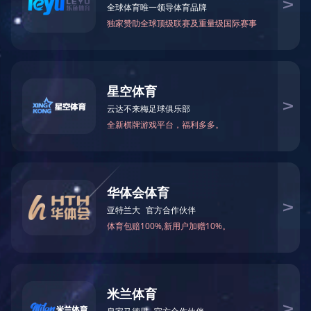
人力资源
人才招聘
企业邮箱

首页
乐动（中国）一站式服务官方网站

企业简介
组织机构
发展历程
荣誉资质
愿景和使命
企业新闻
产品技术

高炉喷煤
KR法铁水脱硫
矿渣微粉
活性石灰
环保工程
电池级碳酸锂制备工程
溧阳公司

公司概况
联系方式
企业文化
人力资源

人才招聘
企业邮箱
资讯分类
