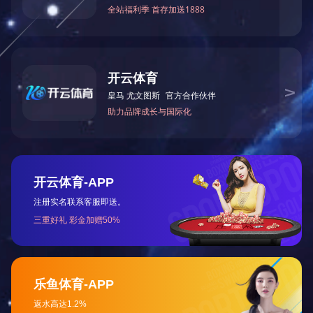
【概要描述】
各部室： 公司集体宿舍消防安全始终都是公
司管理部门关注的重点工作。目前，登记在册居住集体宿舍的
员工为50人，为了掌握宿舍消防安全情况，公司于2010年7月9
日对集体宿舍进行了检查，发现一部分宿舍存在使用电饭煲、
微波炉、电磁炉、电热水壶、电冰箱等大功率电器的问题;一
部分宿舍使用明火蚊香时，采用易燃品做托板(如纸板、塑料
制品等);一部分宿舍电视机不断电源，长期处于待机状态和不
关卫生间排风扇。上述现象
关于强调集体宿舍防火安全意
识的通知
【概要描述】
各部室： 公司集体宿舍消防安全始终都是公
司管理部门关注的重点工作。目前，登记在册居住集体宿舍的
员工为50人，为了掌握宿舍消防安全情况，公司于2010年7月9
日对集体宿舍进行了检查，发现一部分宿舍存在使用电饭煲、
微波炉、电磁炉、电热水壶、电冰箱等大功率电器的问题;一
部分宿舍使用明火蚊香时，采用易燃品做托板(如纸板、塑料
制品等);一部分宿舍电视机不断电源，长期处于待机状态和不