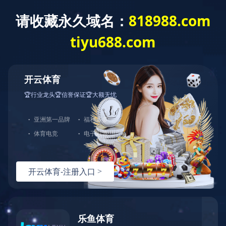
首页
乐动（中国）一站式服务官方网站
企业简介
组织机构
发展历程
荣誉资质
愿景和使命
企业新闻
产品技术
高炉喷煤
KR法铁水脱硫
矿渣微粉
活性石灰
环保工程
电池级碳酸锂制备工程
溧阳公司
公司概况
联系方式
企业文化