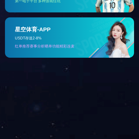
法》的规定。
二、宿舍禁止烧煮、烹饪或私自接配电线及安装电器。禁
止使用明火蚊香。存在上述安全隐患的宿舍要立即进行整改。
三、公司综合管理部将不定期检查，对存在严重问题者会
张榜公布。
特此通知
综合管理部
二○一○年七月九日
上一个
:
防火安全管理制度
下一个
:
关于修订《职工购房货币补充补贴实施办法》的通知
上一个
:
防火安全管理制度
下一个
:
关于修订《职工购房货币补充补贴实施办法》的通知
Copyright
mountop.com.cn
乐动网站 INC. All Rghts Reserved.
苏ICP备08012245
号-1